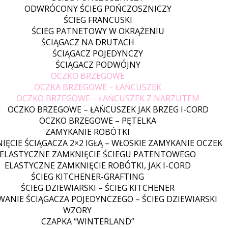
ODWRÓCONY ŚCIEG POŃCZOSZNICZY
ŚCIEG FRANCUSKI
ŚCIEG PATNETOWY W OKRĄŻENIU
ŚCIĄGACZ NA DRUTACH
ŚCIĄGACZ POJEDYNCZY
ŚCIĄGACZ PODWÓJNY
OCZKO BRZEGOWE
OCZKA BRZEGOWE – ŁAŃCUSZEK
OCZKO BRZEGOWE – ŁAŃCUSZEK Z NARZUTEM
OCZKO BRZEGOWE – ŁAŃCUSZEK JAK BRZEG I-CORD
OCZKO BRZEGOWE – PĘTELKA
ZAMYKANIE ROBÓTKI
IĘCIE ŚCIĄGACZA 2×2 IGŁĄ – WŁOSKIE ZAMYKANIE OCZEK
ELASTYCZNE ZAMKNIĘCIE ŚCIEGU PATENTOWEGO
ELASTYCZNE ZAMKNIĘCIE ROBÓTKI, JAK I-CORD
ŚCIEG KITCHENER-GRAFTING
ŚCIEG DZIEWIARSKI – ŚCIEG KITCHENER
WANIE ŚCIĄGACZA POJEDYNCZEGO – ŚCIEG DZIEWIARSKI
WZORY
CZAPKA “WINTERLAND”