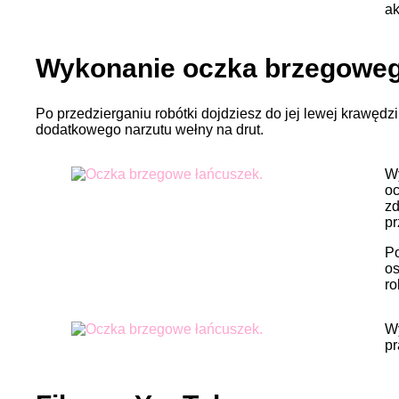
ak
Wykonanie oczka brzegowego
Po przedzierganiu robótki dojdziesz do jej lewej krawędz
dodatkowego narzutu wełny na drut.
Wy
oc
zd
pr
Po
os
ro
Wy
pr