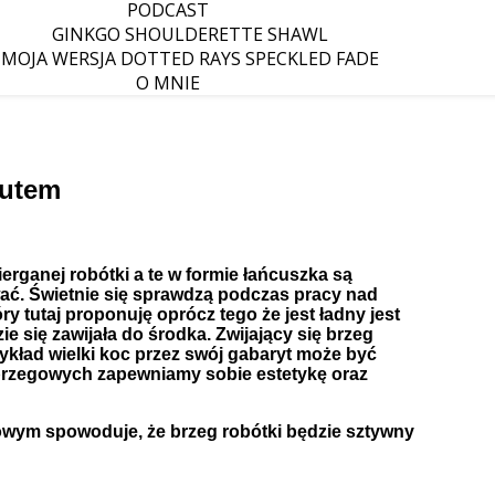
PODCAST
GINKGO SHOULDERETTE SHAWL
MOJA WERSJA DOTTED RAYS SPECKLED FADE
O MNIE
zutem
ganej robótki a te w formie łańcuszka są
wać. Świetnie się sprawdzą podczas pracy nad
y tutaj proponuję oprócz tego że jest ładny jest
 się zawijała do środka. Zwijający się brzeg
rzykład wielki koc przez swój gabaryt może być
 brzegowych zapewniamy sobie estetykę oraz
owym spowoduje, że brzeg robótki będzie sztywny