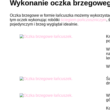
Wykonanie oczka brzegowego
Oczka brzegowe w formie łańcuszka możemy wykorzysta
tym oczek wykonując robótki
ściegiem pończoszniczym
, 
pojedynczym i brzeg wyglądał idealnie.
Kr
po
Wb
na
le
We
Śc
dr
Wy
gó
Ko