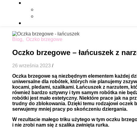
Blog
,
Oczko brzegowe
Oczko brzegowe – łańcuszek z nar
26 września 2023
/
Oczka brzegowe są niezbędnym elementem każdej dzier
uniwersalne dla robótek, których nie planujemy zszy
kocami, pledami, szalikami. Łańcuszek z narzutem, któr
również bardzo sztywny i tym samym robótka nie będzie
robótki jest mało estetyczny. Niektóre prace jak na p
trudny do zblokowania. Dzięki temu rodzajowi oczek
serwujemy mniej pracy po skończeniu dziergania.
W rezultacie małego triku użytego w tym oczku brzeg
i nie zrobi nam się z szalika zwinięta rurka.