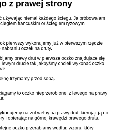
 z prawej strony
ć używając niemal każdego ściegu. Ja próbowałam
ściegiem francuskim or ściegiem ryżowym
ok pierwszy wykonujemy już w pierwszym rzędzie
 nabraniu oczek na druty.
ijamy prawy drut w pierwsze oczko znajdujące się
 lewym drucie tak jakbyśmy chcieli wykonać oczko
we.
łnę trzymamy przed sobą.
iągamy to oczko nieprzerobione, z lewego na prawy
ut.
konujemy narzut wełny na prawy drut, kierując ją do
ry i opierając na górnej krawędzi prawego druta.
lejne oczko przerabiamy według wzoru, który