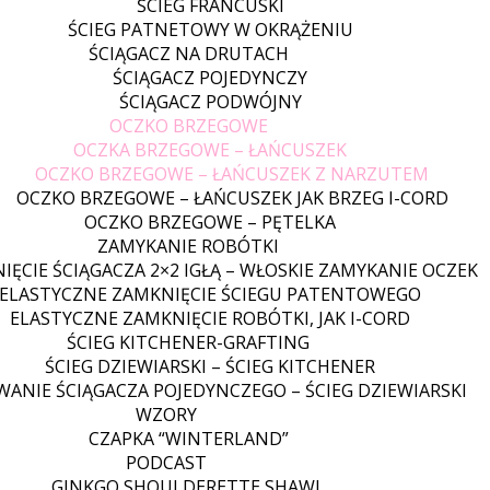
ŚCIEG FRANCUSKI
ŚCIEG PATNETOWY W OKRĄŻENIU
ŚCIĄGACZ NA DRUTACH
ŚCIĄGACZ POJEDYNCZY
ŚCIĄGACZ PODWÓJNY
OCZKO BRZEGOWE
OCZKA BRZEGOWE – ŁAŃCUSZEK
OCZKO BRZEGOWE – ŁAŃCUSZEK Z NARZUTEM
OCZKO BRZEGOWE – ŁAŃCUSZEK JAK BRZEG I-CORD
OCZKO BRZEGOWE – PĘTELKA
ZAMYKANIE ROBÓTKI
IĘCIE ŚCIĄGACZA 2×2 IGŁĄ – WŁOSKIE ZAMYKANIE OCZEK
ELASTYCZNE ZAMKNIĘCIE ŚCIEGU PATENTOWEGO
ELASTYCZNE ZAMKNIĘCIE ROBÓTKI, JAK I-CORD
ŚCIEG KITCHENER-GRAFTING
ŚCIEG DZIEWIARSKI – ŚCIEG KITCHENER
WANIE ŚCIĄGACZA POJEDYNCZEGO – ŚCIEG DZIEWIARSKI
WZORY
CZAPKA “WINTERLAND”
PODCAST
GINKGO SHOULDERETTE SHAWL