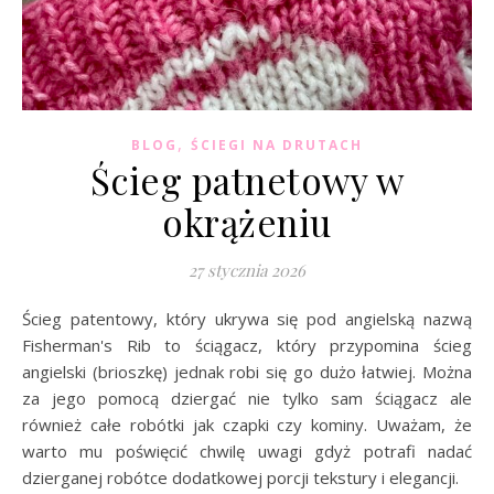
,
BLOG
ŚCIEGI NA DRUTACH
Ścieg patnetowy w
okrążeniu
27 stycznia 2026
Ścieg patentowy, który ukrywa się pod angielską nazwą
Fisherman's Rib to ściągacz, który przypomina ścieg
angielski (brioszkę) jednak robi się go dużo łatwiej. Można
za jego pomocą dziergać nie tylko sam ściągacz ale
również całe robótki jak czapki czy kominy. Uważam, że
warto mu poświęcić chwilę uwagi gdyż potrafi nadać
dzierganej robótce dodatkowej porcji tekstury i elegancji.