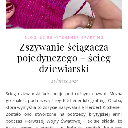
,
BLOG
ŚCIEG KITCHENER-GRAFTING
Zszywanie ściągacza
pojedynczego – ścieg
dziewiarski
23 lutego 2025
Ścieg dziewiarski funkcjonuje pod różnymi nazwali. Można
go znaleźć pod nazwą ścieg Kitchener lub grafting. Osoba,
która wymyśliła to zszycie nazywała się Herbert Kitchener.
Zostało ono stworzone na potrzeby brytyjskiej armii
podczas Pierwszej Wojny Światowej. Tak się składa, że
dzięki niemu skarpetki, w których chodzili brytyjscy